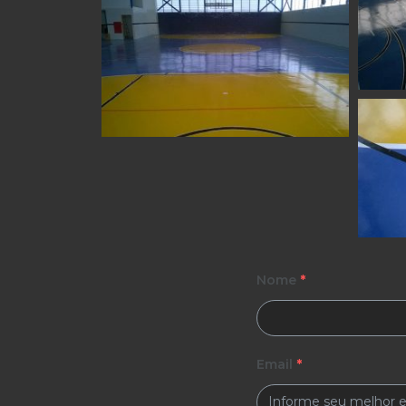
Nome
*
Email
*