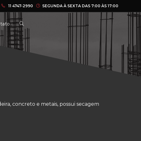
11 4747-2990
SEGUNDA À SEXTA DAS 7:00 ÀS 17:00
tato
deira, concreto e metais, possui secagem